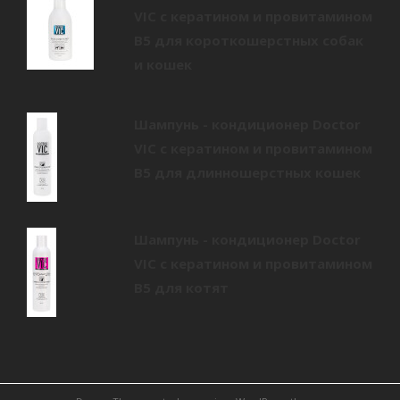
VIC с кератином и провитамином
В5 для короткошерстных собак
и кошек
Шампунь - кондиционер Doctor
VIC с кератином и провитамином
B5 для длинношерстных кошек
Шампунь - кондиционер Doctor
VIC с кератином и провитамином
B5 для котят