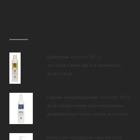
Вас может заинтересовать
Шампунь Doctor VIC с
экстрактами овса и пшеницы
для собак
Спрей-кондиционер «Doctor VIC»
для облегчения расчесывания
длинношерстных собак и кошек
Бальзам-кондиционер Doctor