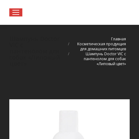
Шампунь Doctor
Вы здесь:
Главная
VIC с
Косметическая продукция
для домашних питомцев
пантенолом для
Шампунь Doctor VIC с
собак «Липовый
пантенолом для собак
цвет»
«Липовый цвет»