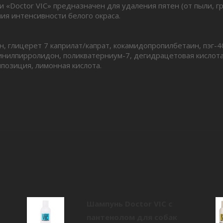
 «Doctor VIC» предназначен для удаления пятен (от пыли, гр
ия интенсивности белого окраса.
н, глицерет 7 каприлат/капрат, кокамидопропилбетаин, пэг-
инилпирролидон, поликватерниум-7, дегидрацетовая кислота
позиция, лимонная кислота.
Шампунь Doctor VIC с
пантенолом для собак