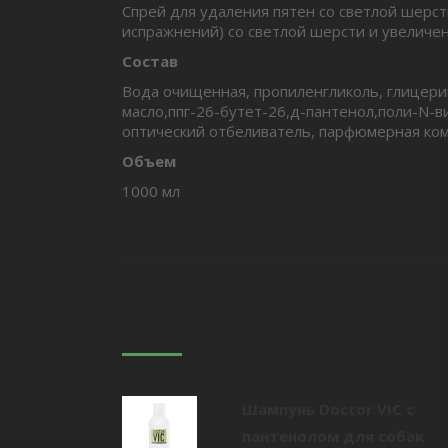
Спрей для удаления пятен со светлой шерсти
испражнений) со светлой шерсти и увеличен
Состав
Вода очищенная, пропиленгликоль, глицери
масло,ппг-26-бутет-26,д-пантенол,поли-N-в
оптический отбеливатель, парфюмерная ком
Объем
1000 мл
Вас может заинтересовать
Шампунь Doctor VIC с
пантенолом для собак