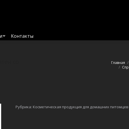
Главная
Услуги
Каталог
О компании
Контакт
и
Контакты
ятен со
Вы здесь:
Главная
Спр
Рубрика:
Косметическая продукция для домашних питомцев