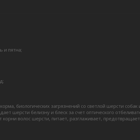
 и пятна;
д;
корма, биологических загрязнений со светлой шерсти собак 
дает шерсти белизну и блеск за счет оптического отбелива
ет корни волос шерсти, питает, разглаживает, предотвращае