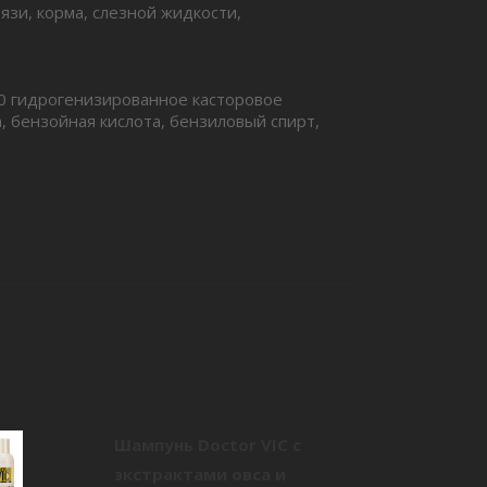
язи, корма, слезной жидкости,
40 гидрогенизированное касторовое
, бензойная кислота, бензиловый спирт,
Шампунь Doctor VIC с
экстрактами овса и