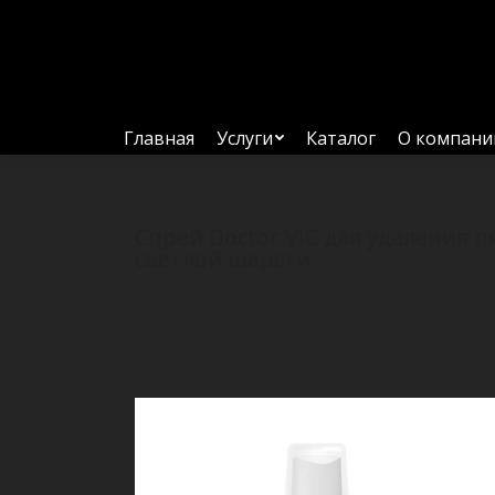
Главная
Услуги
Каталог
О компани
Спрей Doctor VIC для удаления п
светлой шерсти