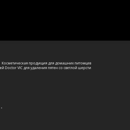
ы
Косметическая продукция для домашних питомцев
ей Doctor VIC для удаления пятен со светлой шерсти