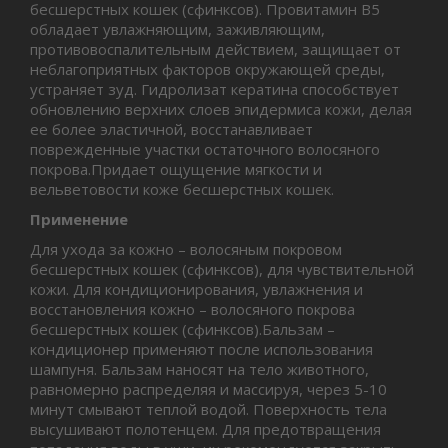
бесшерстных кошек (сфинксов). Провитамин В5
обладает увлажняющим, заживляющим,
противовоспалительным действием, защищает от
неблагоприятных факторов окружающей среды,
устраняет зуд. Гидролизат кератина способствует
обновлению верхних слоев эпидермиса кожи, делая
ее более эластичной, восстанавливает
поврежденные участки остаточного волосяного
покрова.Придает ощущение мягкости и
вельветовости коже бесшерстных кошек.
Применение
Для ухода за кожно – волосяным покровом
бесшерстных кошек (сфинксов), для чувствительной
кожи. Для кондиционирования, увлажнения и
восстановления кожно – волосяного покрова
бесшерстных кошек (сфинксов).Бальзам –
кондиционер применяют после использования
шампуня. Бальзам наносят на тело животного,
равномерно распределяя и массируя, через 5-10
минут смывают теплой водой. Поверхность тела
высушивают полотенцем. Для предотвращения