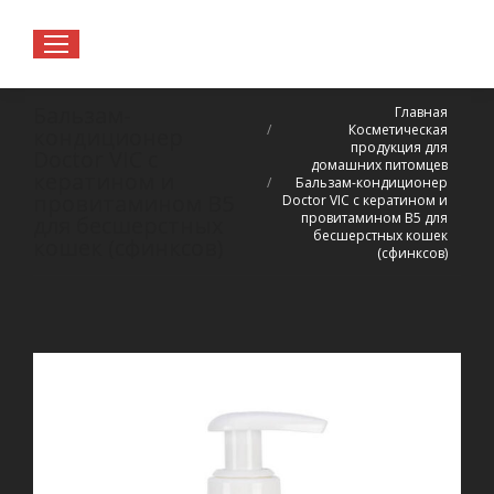
Вы здесь:
Бальзам-
Главная
Косметическая
кондиционер
продукция для
Doctor VIC с
домашних питомцев
кератином и
Бальзам-кондиционер
провитамином В5
Doctor VIC с кератином и
провитамином В5 для
для бесшерстных
бесшерстных кошек
кошек (сфинксов)
(сфинксов)