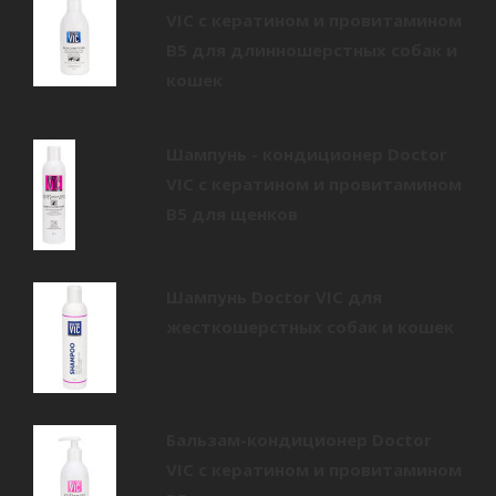
VIC с кератином и провитамином
В5 для длинношерстных собак и
кошек
Шампунь - кондиционер Doctor
VIC с кератином и провитамином
B5 для щенков
Шампунь Doctor VIC для
жесткошерстных собак и кошек
Бальзам-кондиционер Doctor
VIC с кератином и провитамином