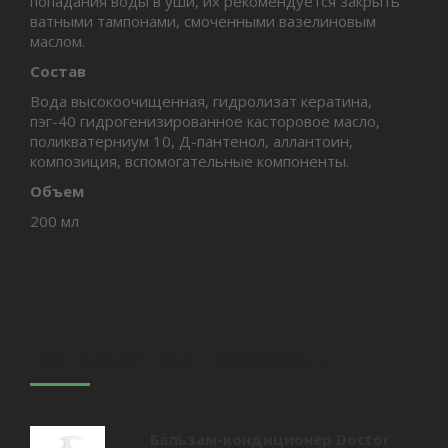
попадания воды в уши, их рекомендуется закрыть
ватными тампонами, смоченными вазелиновым
маслом.
Состав
Вода высокоочищенная, гидролизат кератина,
пэг-40 гидрогенизированное касторовое масло,
поликватерниум 10, Д-пантенол, аллантоин,
композиция, вспомогательные компоненты.
Объем
200 мл
Вас может заинтересовать
Бальзам-кондиционер Doctor