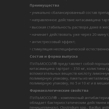
Преимущества
• уникально сбалансированный состав препа
• направленное действие китасамицина тартр
• высокая стабильность раствора даже в жес
• начинает действовать уже через 20 минут;
• антистрессовый эффект;
• стимуляция неспецифической естественно
Состав и форма выпуска
ПУЛЬМОСОЛ® представляет собой порошок от
китасамицина тартрат – 350 мг, колистина сул
вспомогательных веществ кислоту лимонную
полимерную упаковку, пакеты из металлизир
полимерную упаковку, по 5 и 10 кг и в мешки
Фармакологические свойства
ПУЛЬМОСОЛ® – комплексный антибактериальн
обладает бактериостатическим действием в 
пенициллиназу), Clostridium spp., Bacillus 