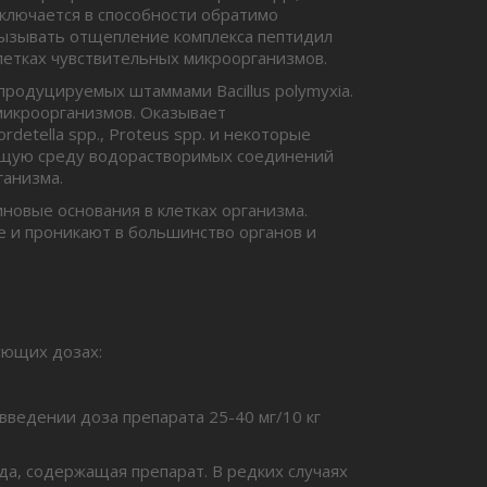
 заключается в способности обратимо
вызывать отщепление комплекса пептидил
летках чувствительных микроорганизмов.
продуцируемых штаммами Bacillus polymyxia.
икроорганизмов. Оказывает
Bordetella spp., Proteus spp. и некоторые
ающую среду водорастворимых соединений
ганизма.
новые основания в клетках организма.
 и проникают в большинство органов и
ующих дозах:
 введении доза препарата 25-40 мг/10 кг
ода, содержащая препарат. В редких случаях