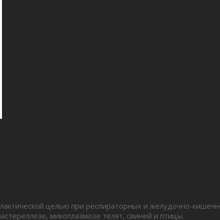
ктической целью при респираторных и желудочно-кишечных
пастереллезе, микоплазмозе телят, свиней и птицы.