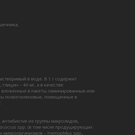
шечника;
створимый в воде. В 1 г содержит
 глицин – 40 мг, а в качестве
, вложенные в пакеты ламинированные или
кеты полиэтиленовые, помещенные в
.
 антибиотик из группы макролидов,
ococcus spp. (в том числе продуцирующих
ных микроорганизмов – Hemophilus spp.,