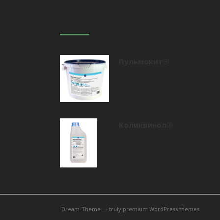
Вас может заинтересовать
Пульмокит®
Коликвинол®
Dream-Theme — truly
premium WordPress themes