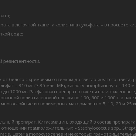
рата;
ата в легочной ткани, а колистина сульфата – в просвете ки
ткой воде;
й резистентности.
 белого с кремовым оттенком до светло-желтого цвета, ра
ьфат – 310 мг (7,35 млн. МЕ), кислоту аскорбиновую – 140 мг,
 до 1000 мг. Расфасован препарат в пакеты полиэтиленовые
ованной полиэтиленовой пленки по 100, 500 и 1000 г; в па
 многослойные из полимерных материалов по 5, 10, 20 и 25 кг
ый препарат. Китасамицин, входящий в состав препарата,
отношении грамположительных – Staphylococcus spp., Strept
anthracis, Listeria monocytogenes и некоторых грамотрицатель