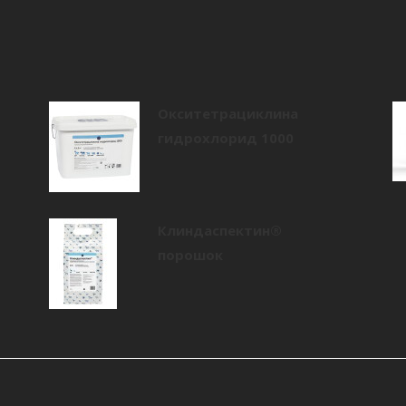
Окситетрациклина
гидрохлорид 1000
Клиндаспектин®
порошок