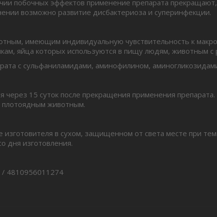
ичии побочных эффектов применение препарата прекращают,
нении возможно развитие дисбактериоза и суперинфекции.
отным, имеющим индивидуальную чувствительность к макро
шкам, яйца которых используются в пищу людям, животным 
рата с сульфаниламидами, аминофилином, аминогликозидам
я через 15 суток после прекращения применения препарата.
м плотоядным животным.
изготовителя в сухом, защищенном от света месте при темпе
со дня изготовления.
 / 4810956011274