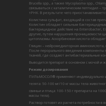
Brucella spp., а также Mycoplasma spp., Chl
связываться с каталитическим пептидил –
тРНК. В результате чего приостанавливает
Колистина сульфат, входящий в состав преп
Колистин обладает сильным бактерицидным
бактерицидное действие на Enterobacter, Escher
другие, путем нарушения проницаемости ц
цитоплазмы. Аскорбиновая кислота обладае
Глицин – нейромедиаторная аминокислота, в
После перорального введения компоненты п
тканей, где создают антибактериальные ко
Выводится препарат в основном с мочой и 
Режим дозирования
ПУЛЬМОСОЛ® применяют индивидуально или 
телята: 50-100 мг/10 кг массы тела животног
свиньи и птица: 100-150 г препарата на 100
массы тела).
Раствор готовят из расчета потребности в в