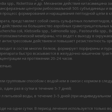
amydia spp., Rickettsia и др. Механизм действия китасамицина
 трансферазным центром рибосомальной 50S субъединицы и 
ся процесс формирования и наращивания пептидной цепи в к
арата, представляет собой смесь сульфатных полипептидов, 
 действием на большинство аэробных грамотрицательных м
ichia coli, Klebsiella spp., Salmonella spp., Pasteurella spp., 
итоплазматической мембраны, что ведет к выходу в окруж
т антистрессовым действием и повышает резистентность ор
ходит в состав многих белков, формирует порфирины и пури
репарата быстро всасываются в желудочно-кишечном тракте
нцентрации на протяжении 20-24 часов.
желчью.
групповым способом с водой или в смеси с кормом в след
о, один раз в сутки в течение 5-7 дней;
0 л питьевой воды, в течение 3-5 дней (при индивидуальном
оде на одни сутки. В период лечения используется только в