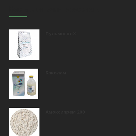
Вас может заинтересовать
Пульмосол®
Баколам
Амоксипрем 200