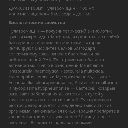
ДРАКСИН 100мг: Тулатромицин – 100 мг;
монитиоглицерол – 5 мл; вода – до 1 мл
Биологические свойства
Тулатромицин — полусинтетический антибиотик
группы макролидов. Макролиды представляют собой
бактериостатические антибиотики, которые
ингибируют биосинтез белков благодаря
селективному связыванию с бактериальной
рибосомальной РНК. Тулатромицин обладает
активностью in vitro в отношении Mannheimia
(Pasteurella) haemolytica, Pasteurella multocida,
Haemophilus somnus и Mycoplasma bovis, а также
Actinobacillus pleuropneumoniae, Pasteurella multocida
и Mycoplasma hyopneumoniae — бактерий, которые
вызывают заболевания дыхательных путей у
крупного рогатого скота и свиней. Тулатромицин
быстро резорбируется и медленно выводится из
организма. Максимальная концентрация препарата в
крови регистрируется уже через 30 минут после
введения. Выводится препарат почками.