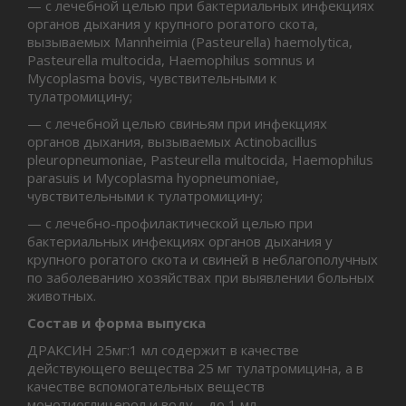
— с лечебной целью при бактериальных инфекциях
органов дыхания у крупного рогатого скота,
вызываемых Mannheimia (Pasteurella) haemolytica,
Pasteurella multocida, Haemophilus somnus и
Mycoplasma bovis, чувствительными к
тулатромицину;
— с лечебной целью свиньям при инфекциях
органов дыхания, вызываемых Actinobacillus
pleuropneumoniae, Pasteurella multocida, Haemophilus
parasuis и Mycoplasma hyopneumoniae,
чувствительными к тулатромицину;
— с лечебно-профилактической целью при
бактериальных инфекциях органов дыхания у
крупного рогатого скота и свиней в неблагополучных
по заболеванию хозяйствах при выявлении больных
животных.
Состав и форма выпуска
ДРАКСИН 25мг:1 мл содержит в качестве
действующего вещества 25 мг тулатромицина, а в
качестве вспомогательных веществ
монотиоглицерол и воду – до 1 мл.