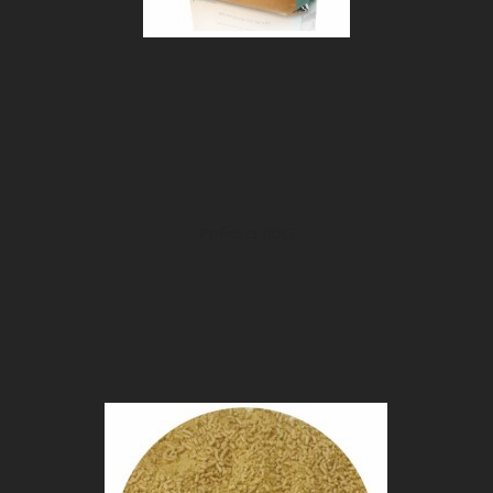
Робенз 66G