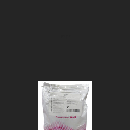
Цигро