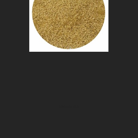
Моненза