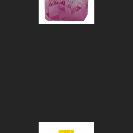
Хемодин