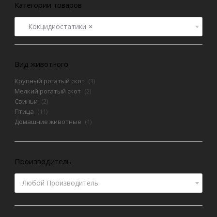
Категории товаров
Кокцидиостатики
×
Вид животного
Крупный рогатый скот
(3)
Мелкий рогатый скот
(2)
Свиньи
(2)
Птица
(11)
Домашние животные
(1)
Производитель
Любой Производитель