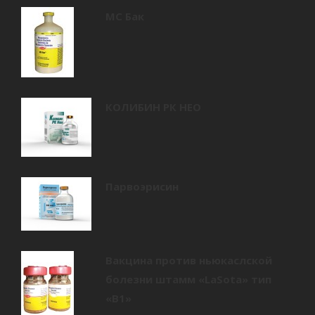
МС Бак
КОЛИБИН РК НЕО
Парвоэрисин
Вакцина против ньюкаслской
болезни штамм «LaSota» тип
«В1»