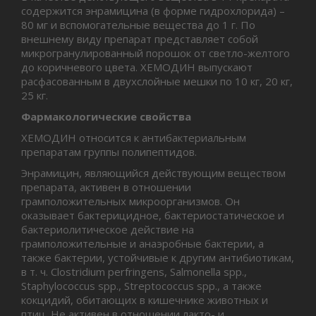
содержится энрамицина (в форме гидрохлорида) –
80 мг и вспомогательные вещества до 1 г. По
внешнему виду препарат представляет собой
микрогранулированный порошок от светло-желтого
до коричневого цвета. ХЕМОДИН выпускают
расфасованным в двухслойные мешки по 10 кг, 20 кг,
25 кг.
Фармакологические свойства
ХЕМОДИН относится к антибактериальным
препаратам группы полипептидов.
Энрамицин, являющийся действующим веществом
препарата, активен в отношении
грамположительных микроорганизмов. Он
оказывает бактерицидное, бактериостатическое и
бактериолитическое действие на
грамположительные и анаэробные бактерии, а
также бактерии, устойчивые к другим антибиотикам,
в т. ч. Clostridium perfringens, Salmonellа sрр.,
Staphylococcus sрр., Streptococcus spp., а также
кокцидий, обитающих в кишечнике животных и
птиц. Не активен в отношении лакто- и