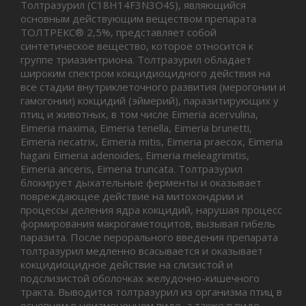
Толтразурил (C18H14F3N3O4S), являющийся
основным действующим веществом препарата
ТОЛТРЕКС® 2,5%, представляет собой
синтетическое вещество, которое относится к
группе триазинтриона. Толтразурил обладает
широким спектром кокцидиоцидного действия на
все стадии внутриклеточного развития (мерогонии и
гамогонии) кокцидий (эймерий), паразитирующих у
птиц и животных, в том числе Eimeria acervulina,
Eimeria maxima, Eimeria tenella, Eimeria brunetti,
Eimeria necatrix, Eimeria mitis, Eimeria praecox, Eimeria
hagani Eimeria adenoides, Eimeria meleagrimitis,
Eimeria anceris, Eimeria truncata. Толтразурил
блокирует дыхательные ферменты и оказывает
повреждающее действие на митохондрии и
процессы деления ядра кокцидий, нарушая процесс
формирования макрогаметоцитов, вызывая гибель
паразита. После перорального введения препарата
толтразурил медленно всасывается и оказывает
кокцидиоцидное действие на слизистой и
подслизистой оболочках желудочно-кишечного
тракта. Выводится толтразурил из организма птиц в
основном в неизмененном виде, а также в виде