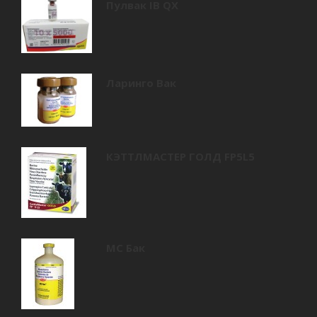
Пулвак IB QX
Ларинго Вак
КЭТТЛМАСТЕР ГОЛД FP5L5
МС Бак