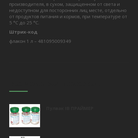
производителя, в сухом, защищенном от света и
недоступном для посторонних лиц месте, отдельно
от продуктов питания и кормов, при температуре от
5 °С до 25 °С.
Штрих-код
флакон 1 л – 481095009349
Вас может заинтересовать
Пулвак IB ПРАЙМЕР