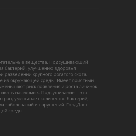
омогательные вещества. Подсушивающий
ва бактерий, улучшению здоровья
и разведении крупного рогатого скота.
же из окружающей среды. Имеет приятный
 уменьшают риск появления и роста личинок
гивать насекомых. Подсушивание – это
ю ран, уменьшает количество бактерий,
ми заболеваний и нарушений. ГолдДаст
щей среды.