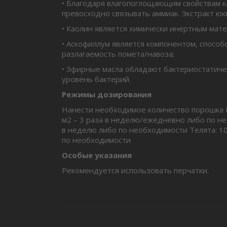
• Благодаря влагопоглощающим свойствам ка
превосходно связывать аммиак. Экстракт юк
• Каолин является химически инертным мате
• Аскофиллум является компонентом, спос
разлагаемость помета/навоза;
• Эфирные масла обладают бактериостатич
уровень бактерий.
Режимы дозирования
Нанести необходимое количество порошка Го
м2 – 3 раза в неделю/ежедневно либо по нео
в неделю либо по необходимости Телята: 10
по необходимости
Особые указания
Рекомендуется использовать перчатки.