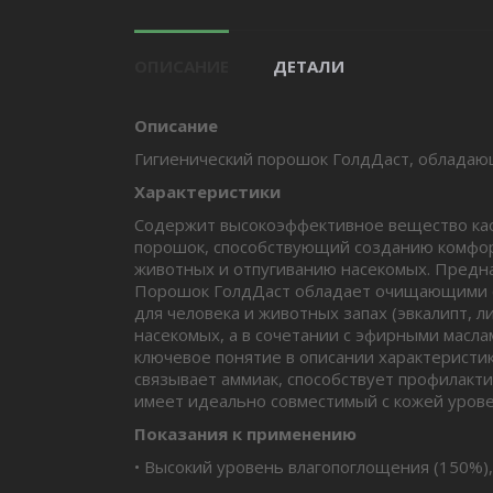
ОПИСАНИЕ
ДЕТАЛИ
Описание
Гигиенический порошок ГолдДаст, обладаю
Характеристики
Содержит высокоэффективное вещество као
порошок, способствующий созданию комфор
животных и отпугиванию насекомых. Предназ
Порошок ГолдДаст обладает очищающими св
для человека и животных запах (эвкалипт, 
насекомых, а в сочетании с эфирными масл
ключевое понятие в описании характеристи
связывает аммиак, способствует профилакт
имеет идеально совместимый с кожей урове
Показания к применению
• Высокий уровень влагопоглощения (150%)