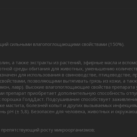
щий сильными влагопоглощающими свойствами (150%).
лин, а также экстракты из растений, эфирные масла и всп
тной среды обитания для животных, уменьшению количест
начен для использования в свиноводстве, птицеводстве, пр
ойствами, позволяющими вытягивать грязь из кожи, а так
лимон, лавр). Высокие влагопоглощающие свойства препарата
ами препарат приобретает дополнительную способность отпу
к порошка ГолдДаст. Подсушивание способствует заживлени
ике мастита, болезней копыт и других вызываемых инфекция
нь pH (± 5,8). Безопасен для человека, животных и окружаю
, препятствующий росту микроорганизмов;