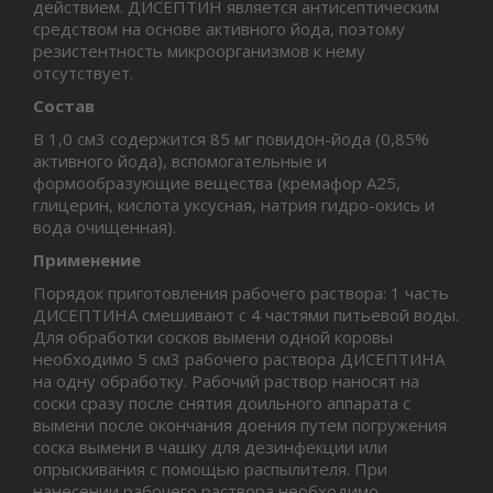
действием. ДИСЕПТИН является антисептическим
средством на основе активного йода, поэтому
резистентность микроорганизмов к нему
отсутствует.
Состав
В 1,0 см3 содержится 85 мг повидон-йода (0,85%
активного йода), вспомогательные и
формообразующие вещества (кремафор А25,
глицерин, кислота уксусная, натрия гидро-окись и
вода очищенная).
Применение
Порядок приготовления рабочего раствора: 1 часть
ДИСЕПТИНА смешивают с 4 частями питьевой воды.
Для обработки сосков вымени одной коровы
необходимо 5 см3 рабочего раствора ДИСЕПТИНА
на одну обработку. Рабочий раствор наносят на
соски сразу после снятия доильного аппарата с
вымени после окончания доения путем погружения
соска вымени в чашку для дезинфекции или
опрыскивания с помощью распылителя. При
нанесении рабочего раствора необходимо