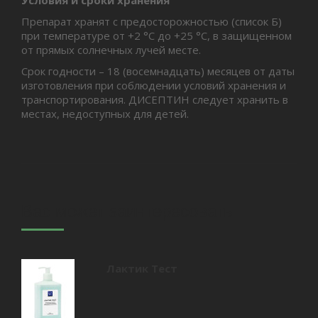
Условия и сроки хранения
Препарат хранят с предосторожностью (список Б)
при температуре от +2 °С до +25 °С, в защищенном
от прямых солнечных лучей месте.
Срок годности – 18 (восемнадцать) месяцев от даты
изготовления при соблюдении условий хранения и
транспортирования. ДИСЕПТИН следует хранить в
местах, недоступных для детей.
Вас может заинтересовать
Лактик Тест