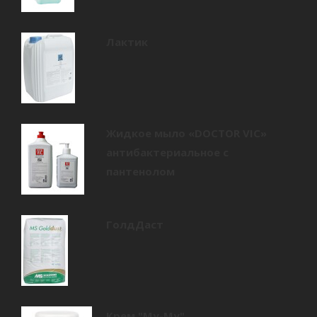
Лактик
Жидкое мыло «DOCTOR VIC»
антибактериальное с
пантенолом
ГолдДаст
Крем "Му-Му"