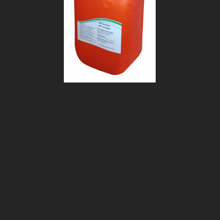
ГиперДез