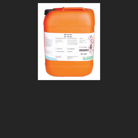
Топдез