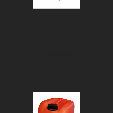
ГиперДез Плюс