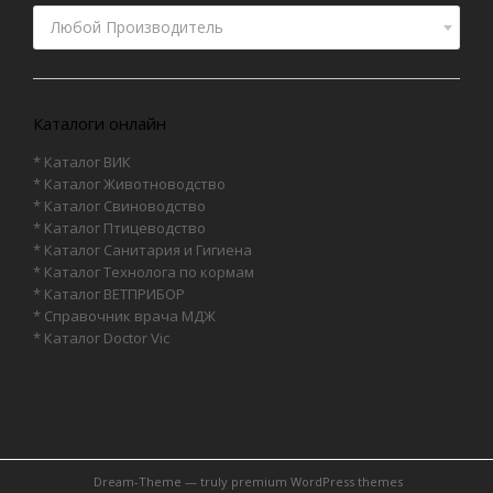
Любой Производитель
Каталоги онлайн
* Каталог ВИК
* Каталог Животноводство
* Каталог Свиноводство
* Каталог Птицеводство
* Каталог Санитария и Гигиена
* Каталог Технолога по кормам
* Каталог ВЕТПРИБОР
* Справочник врача МДЖ
* Каталог Doctor Vic
Dream-Theme — truly
premium WordPress themes