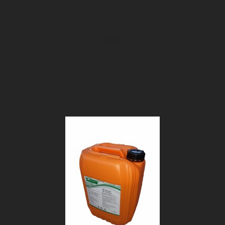
Дэрмадез