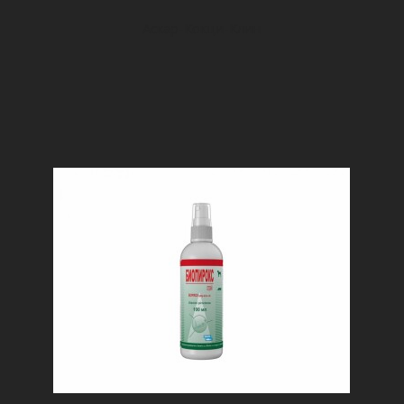
Аскар-Кокци-Клин