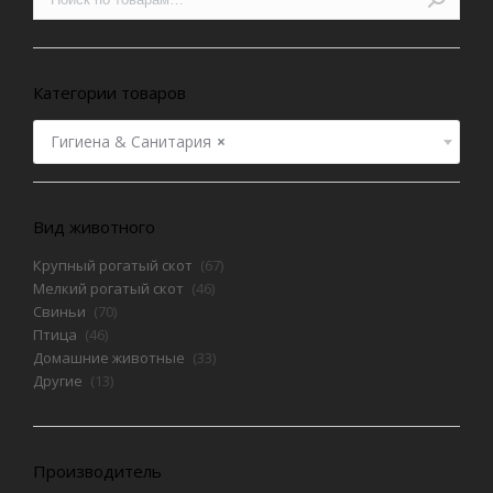
Категории товаров
Гигиена & Санитария
×
Вид животного
Крупный рогатый скот
(67)
Мелкий рогатый скот
(46)
Свиньи
(70)
Птица
(46)
Домашние животные
(33)
Другие
(13)
Производитель