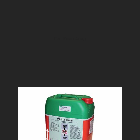
Сис Клин Асид