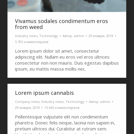
Vivamus sodales condimentum eros
from weed
Industry news
,
Technology
Автор:
admin
29 января, 2019
5 705 комментариев
Lorem ipsum dolor sit amet, consectetur
adipiscing elit. Nullam eu eros vel eros ultrices
consectetur non non mauris. Duis egestas dapibus
ipsum, eu mattis massa mollis nec.
Lorem ipsum cannabis
Company news
,
Industry news
,
Technology
Автор:
admin
29 января, 2019
15 665 комментариев
Pellentesque vulputate elit non condimentum
pharetra. Donec felis neque, lacinia non sapien in,
pretium ultrices dui. Curabitur at rutrum sem.