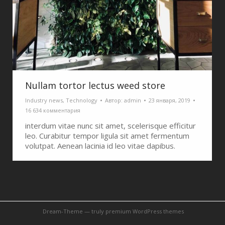
Nullam tortor lectus weed store
Industry news
,
Technology
Автор:
admin
23 января, 2019
16 634 комментария
interdum vitae nunc sit amet, scelerisque efficitur
leo. Curabitur tempor ligula sit amet fermentum
volutpat. Aenean lacinia id leo vitae dapibus.
Dream-Theme — truly
premium WordPress themes