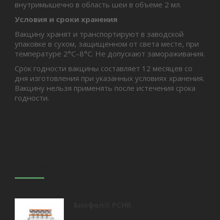
внутримышечно в область шеи в объеме 2 мл.
Условия и сроки хранения
Вакцину хранят и транспортируют в заводской
упаковке в сухом, защищенном от света месте, при
температуре 2°С–8°С. Не допускают замораживания.
Срок годности вакцины составляет 12 месяцев со
дня изготовления при указанных условиях хранения.
Вакцину нельзя применять после истечения срока
годности.
Вас может заинтересовать
Биофел® PCHR