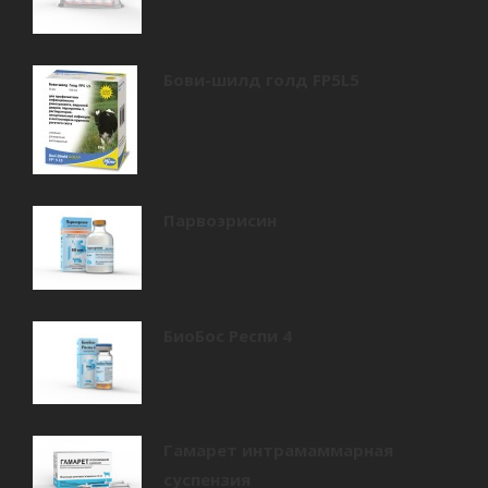
Бови-шилд голд FP5L5
Парвоэрисин
БиоБос Респи 4
Гамарет интрамаммарная
суспензия