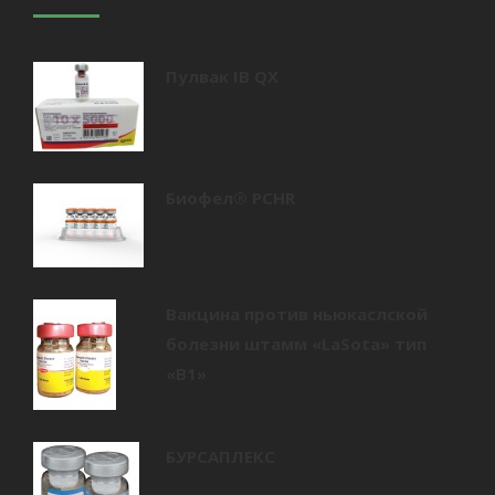
Пулвак IB QX
Биофел® PCHR
Вакцина против ньюкаслской
болезни штамм «LaSota» тип
«В1»
БУРСАПЛЕКС