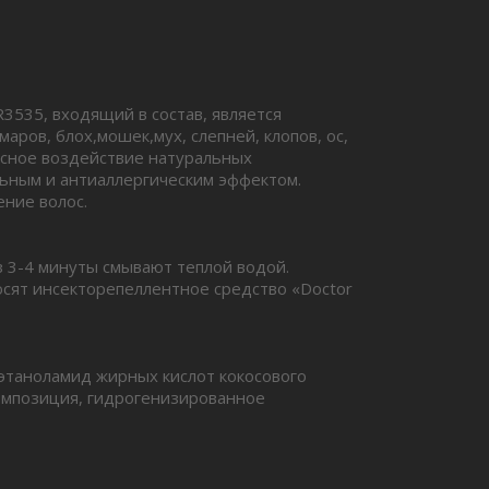
3535, входящий в состав, является
ров, блох,мошек,мух, слепней, клопов, ос,
ксное воздействие натуральных
ьным и антиаллергическим эффектом.
ние волос.
 3-4 минуты смывают теплой водой.
сят инсекторепеллентное средство «Doctor
этаноламид жирных кислот кокосового
композиция, гидрогенизированное