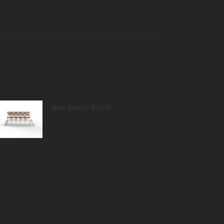
Биофел® PCHR