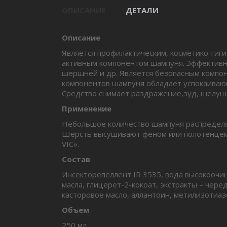
ОПИСАНИЕ
ДЕТАЛИ
Описание
Является профилактическим, косметико-гиги
активным компонентом шампуня. Эффективно 
шершней и др. Является безопасным компо
компонентов шампуня обладает успокаиваю
Средство снимает раздражение,зуд, шелуше
Применение
Небольшое количество шампуня распределяю
Шерсть высушивают феном или полотенцем. 
VIC».
Состав
Инсекторепеллент IR 3535, вода высокоочи
масла, глицерет-2-кокоат, экстракты – чер
касторовое масло, аллантоин, метилизотиаз
Объем
250 мл