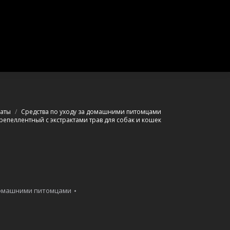
ы
аты
Средства по уходу за домашними питомцами
епеллентный с экстрактами трав для собак и кошек
домашними питомцами