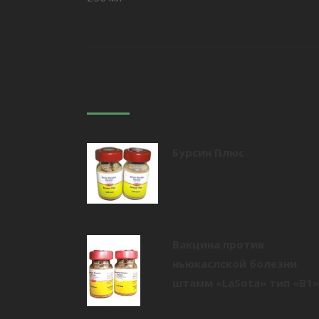
Вас может заинтересовать
Бурсин Плюс
Вакцина против
ньюкаслской болезни
штамм «LaSota» тип «В1»