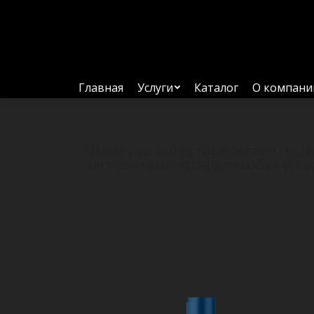
Главная
Услуги
Каталог
О компани
Шампунь инсекторепеллентный
экстрактами трав для собак и к