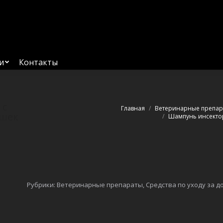
Главная
Услуги
Каталог
О компании
Контакт
и
Контакты
 с
Вы здесь:
Главная
Ветеринарные препар
ошек
Шампунь инсектор
Рубрики:
Ветеринарные препараты
,
Средства по уходу за 