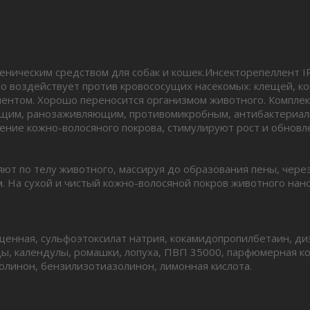
еническим средством для собак и кошек.Инсекторепеллент IR
воздействует против кровососущих насекомых: клещей, кома
нентом. Хорошо переносится организмом животного. Компле
щим, ранозаживляющим, противомикробным, антибактериал
ние кожно-волосяного покрова, стимулируют рост и обновле
т по телу животного, массируя до образования пены, через
На сухой и чистый кожно-волосяной покров животного нано
щенная, сульфоэтоксилат натрия, кокамидопропилбетаин, ди
еды, календулы, ромашки, лопуха, ПВП 35000, парфюмерная 
олинон, бензилизотиазолинон, лимонная кислота.