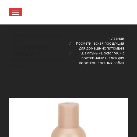
Шампунь «Doctor
Вы здесь:
Главная
VIC» с
Косметическая продукция
протеинами
для домашних питомцев
шёлка для
Шампунь «Doctor VIC» с
протеинами шёлка для
короткошерстных
короткошерстных собак
собак