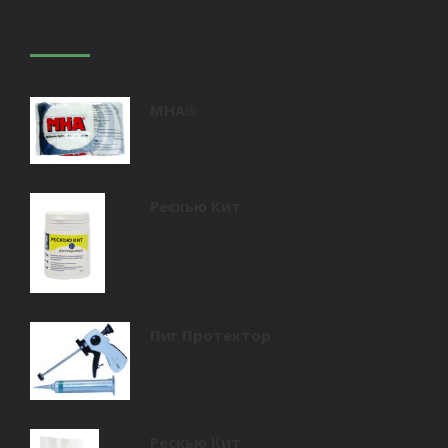
Вас может заинтересовать
MHA®
Рескью Кит
Пиг Протектор
Рескью Кит