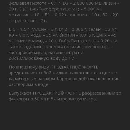
фолиевая кислота – 0,1 г, D3 – 2 000 000 МЕ, лизин –
20 г, E (D, L-α-Tокоферол ацетат) – 5 000 мг,
метионин – 10 г, B1 – 0,02 г, треонин – 10 г, B2 – 2,0
г, триптофан – 2 г,
B 6 – 1,5 г, глицин – 5 г, B12 – 0,005 г, селен – 33 мг,
K3 – 0,6 г, медь – 35 мг, биотин – 0,015 г, цинк – 45
мг, никотинамид – 10 г, D-Ca-Пантотенат – 3,28 г, а
также содержит вспомогательные компоненты –
касторовое масло, натрия цитрат и
дистиллированную воду до 1 л.
По внешнему виду ПРОДАКТИВ® ФОРТЕ
представляет собой жидкость желтоватого цвета с
характерным запахом. Кормовая добавка полностью
растворима в воде.
Выпускают ПРОДАКТИВ® ФОРТЕ расфасованным во
флаконы по 50 мл и 5-литровые канистры.