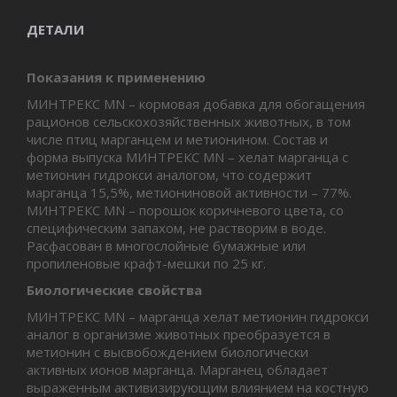
ДЕТАЛИ
Показания к применению
МИНТРЕКС MN – кормовая добавка для обогащения
рационов сельскохозяйственных животных, в том
числе птиц марганцем и метионином. Состав и
форма выпуска МИНТРЕКС MN – хелат марганца с
метионин гидрокcи аналогом, что содержит
марганца 15,5%, метиониновой активности – 77%.
МИНТРЕКС MN – порошок коричневого цвета, со
специфическим запахом, не растворим в воде.
Расфасован в многослойные бумажные или
пропиленовые крафт-мешки по 25 кг.
Биологические свойства
МИНТРЕКС MN – марганца хелат метионин гидрокси
аналог в организме животных преобразуется в
метионин с высвобождением биологически
активных ионов марганца. Марганец обладает
выраженным активизирующим влиянием на костную