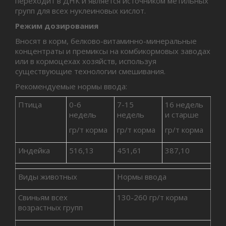
переходит в ДНК и является источником метильных
групп для всех нуклеиновых кислот.
Режим дозирования
Вносят в корм, белково-витаминно-минеральные
концентраты и премиксы на комбикормовых заводах
или в кормоцехах хозяйств, используя
существующие технологии смешивания.
Рекомендуемые нормы ввода:
Птица
0-6
7-15
16 недель
недель
недель
и старше
гр/т корма
гр/т корма
гр/т корма
Индейка
516,13
451,61
387,10
Виды животных
Нормы ввода
Свиньям всех
130-260 гр/т корма
возрастных групп