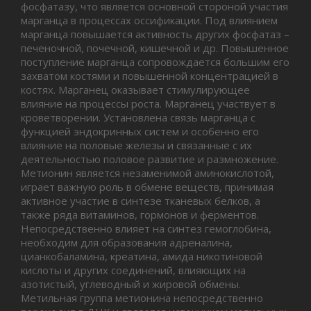
фосфатазу, что является основной стороной участия
марганца в процессах оссификации. Под влиянием
марганца повышается активность других фосфатаз –
печеночной, почечной, кишечной и др. Повышенное
поступление марганца сопровождается большим его
захватом костями и повышенной концентрацией в
костях. Марганец оказывает стимулирующее
влияние на процессы роста. Марганец участвует в
кроветворении. Установлена связь марганца с
функцией эндокринных систем и особенно его
влияние на половые железы и связанные с их
деятельностью половое развитие и размножение.
Метионин является незаменимой аминокислотой,
играет важную роль в обмене веществ, принимая
активное участие в синтезе тканевых белков, а
также ряда витаминов, гормонов и ферментов.
Непосредственно влияет на синтез гемоглобина,
необходим для образования адреналина,
цианкобаламина, креатина, амида никотиновой
кислоты и других соединений, влияющих на
азотистый, углеводный и жировой обмены.
Метильная группа метионина непосредственно