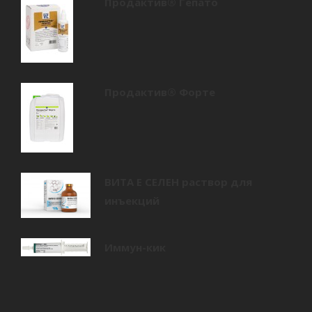
Продактив® Гепато
Продактив® Форте
ВИТА E СЕЛЕН раствор для
инъекций
Иммун-кик