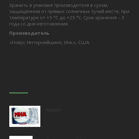
Хранить в упаковке производителя в сухом,
защищённом от прямых солнечных лучей месте, при
температуре от +5 °С до +25 °С. Срок хранения – 3
года со дня изготовления.
Производитель
«Новус Интернейшинл, Инк.», США.
Вас может заинтересовать
MHA®