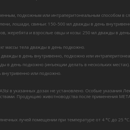
нным, подкожным или интраперитонеальным способом в с
 олени, лошади, свиньи: 150-500 мл дважды в день внутриве
олов, жеребята и взрослые овцы и козы: 250 мл дважды в ден
0 кг массы тела дважды в день подкожно.
ела дважды в день внутривенно, подкожно или интраперитонеа
ажды в день подкожно (инъекции делать в нескольких местах).
нь внутривенно или подкожно.
ЗЫ в указанных дозах не установлено. Особые указания Л
дствами. Продукцию животноводства после применения МЕ
нечных лучей помещении при температуре от 4 °С до 25 °С. 