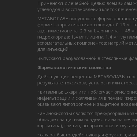
Применяют с лечебной целью всем видам жи
углеводов и восстановления клеток печеноч
МЕТАБОЛАЗУ выпускают в форме раствора дл
форме L-карнитина гидрохлорида; 0,19 мг ти
ацетилметионина; 2,3 мг L-аргинина; 1,45 м
гидрохлорида; 1,4 мг глицина; 1,4 мг глутам
вспомагательных компонентов: натрий метил
для инъекций.
Выпускают расфасованной в стеклянные флак
Фармакологические свойства
Действующие вещества МЕТАБОЛАЗЫ способн
результате токсикоза, усталости или стресса
• витамины: L-карнитин облегчает окислени
инфильтрации и скапливания в печени жиро
оказывают липотропное и защитное воздейс
• аминокислоты являются прекурсорами коэ
обладает защитным воздействием на печень),
карнитина), глицин, аспарагиновая и глутам
• сахара: быстродействующая фруктоза, и 