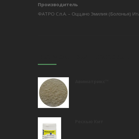
Производитель
ФАТРО С.п.А. – Оццано Эмилия (Болонья) Ит
Вас может заинтересовать
Авиматрикс™
Рескью Кит