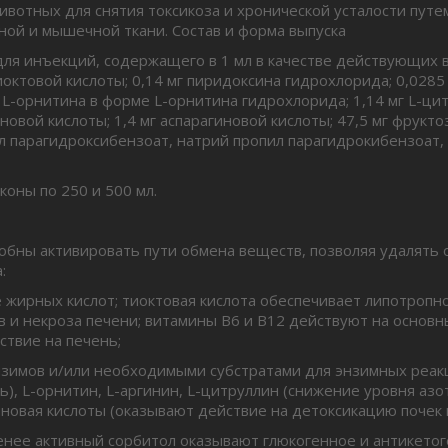
вотных для снятия токсикоза и хронической усталости путем
ной и мышечной ткани. Состав и форма выпуска
я инъекций, содержащего в 1 мл в качестве действующих ве
октовой кислоты; 0,14 мг пиридоксина гидрохлорида; 0,0285 
г L-орнитина в форме L-орнитина гидрохлорида; 1,14 мг L-цит
иновой кислоты; 1,4 мг аспарагиновой кислоты; 47,5 мг фрукто
 парагидроксибензоат, натрий пропил парагидрокибензоат, 
оны по 250 и 500 мл.
ы активировать пути обмена веществ, позволяя удалять 
:
е жирных кислот; тиоктовая кислота обеспечивает липотропн
в и некроза печени; витамины В6 и В12 действуют на основн
твие на печень;
нзимов и/или необходимыми субстратами для энзимных реак
 L-орнитин, L-аргинин, L-цитруллин (снижение уровня азота
иновая кислоты (оказывают действие на детоксикацию почек 
менее активный сорбитол оказывают глюкогенное и антикетог