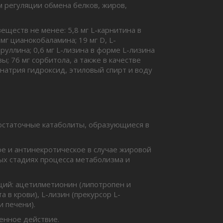
 регуляции обмена белков, жиров,
ществ не менее: 5,8 мг L-карнитина в
мг цианокобаламина; 19 мг D, L-
руллина; 0,6 мг L-лизина в форме L-лизина
зы; 76 мг сорбитола, а также в качестве
натрия гидроксид, этиловый спирт и воду
остаточные катаболиты, образующиеся в
ое и антинекротическое в случае жировой
ых стадиях процесса метаболизма и
ций: ацетилметионин (липотропен и
 в крови), L-лизин (прекурсор L-
и печени).
енное действие.