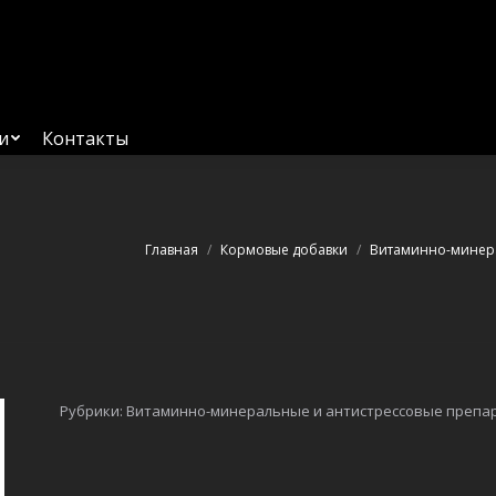
Главная
Услуги
Каталог
О компании
Контакт
и
Контакты
Вы здесь:
Главная
Кормовые добавки
Витаминно-минера
Рубрики:
Витаминно-минеральные и антистрессовые препа