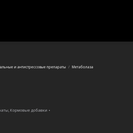
ы
льные и антистрессовые препараты
Метаболаза
раты
,
Кормовые добавки