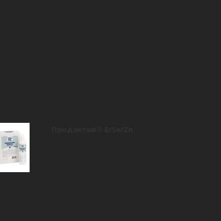
Продактив® E/Se/Zn