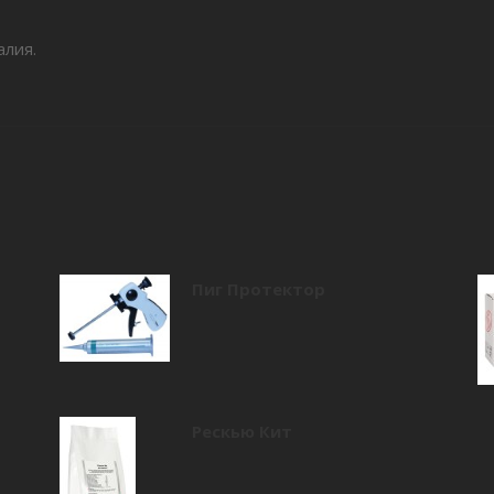
алия.
Пиг Протектор
Рескью Кит