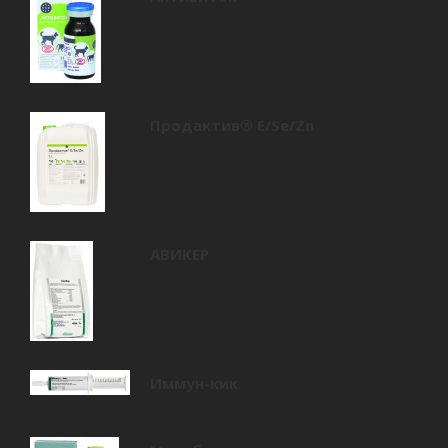
Продактив® E/Se/Zn
АВИКЕР
Иммун-кик