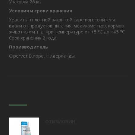
Упаковка 26 кг.
Условия и сроки хранения
Хранить в плотной закрытой таре изготовителя
вдали от продуктов питания, медикаментов, кормов
животных и т. д. при температуре от +5 °С до +45 °C.
Срок хранения 2 года.
Производитель
Gipervet Europe, Нидерланды.
Вас может заинтересовать
ОТИБИОВИН