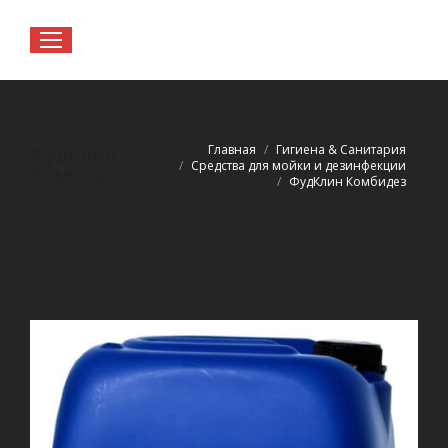
Вы здесь:
Главная
Гигиена & Санитария
ФудКлин
Средства для мойки и дезинфекции
Комбидез
ФудКлин Комбидез