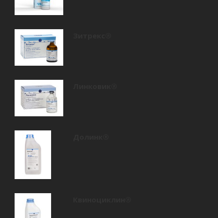
Зитрекс®
Линковик®
Долинк®
Квиноциклин®