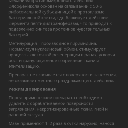
Механизм противомикробного действия
флорфеникола основан на связывании с 50-S
рибосомальной субъединицей в протоплазме
бактериальной клетки, где блокирует действие
фермента пептидилтрансферазы, что приводит к
подавлению синтеза протеинов чувствительных
бактерий.
Метилурацил – производное пиримидина.
Нормализуя нуклеиновый обмен, стимулирует
процессы клеточной регенерации в ранах, ускоряя
рост и грануляционное созревание ткани и
эпителизацию.
Препарат не всасывается с поверхности нанесения,
не оказывает местного раздражающего действия.
Режим дозирования
Перед применением препарата необходимо
удалить с обрабатываемой поверхности
загрязнения, некротизированные ткани, гной и
раневой экссудат.
Мазь применяют 1-2 раза в сутки наружно, нанося