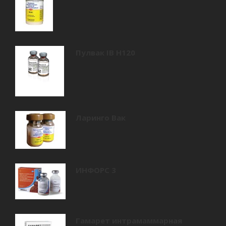
Пулвак IB Н120
Ларинго Вак
ИНФОРС 3
Гамарет интрамаммарная