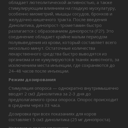
обладает лютеолитической активностью, а также
стимулирующим влиянием на гладкую мускулатуру,
особенно миометрий, мышцы сосудов, бронхов и
желудочно-кишечного тракта. После введения
Динолитика, динопрост-трометамин быстро
разлагается с образованием динопроста (F2?). Это
соединение обладает крайне малым периодом
полувыведения из крови, который составляет всего
несколько минут. Остаточные количества
лекарственного средства быстро выводятся из
организма и не кумулируются в тканях животного, за
исключением места инъекции, где сохраняются до
24–48 часов после инъекции.
Режим дозирования
Стимуляция опороса — однократно внутримышечно
вводят 2 см3 Динолитика за 2-3 дня до
предполагаемого срока опороса. Опорос происходит
в среднем через 33 часа.
Дозировка при всех показаниях для коров
составляет 5 см3 динолитика (25 мг динопроста).