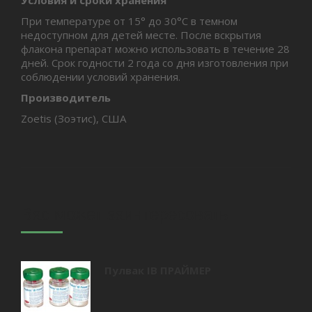
Условия и сроки хранения
При температуре от 15° до 30°С в темном
недоступном для детей месте. После вскрытия
флакона препарат можно использовать в течение 28
дней. Срок годности 2 года со дня изготовления при
соблюдении условий хранения.
Производитель
Zoetis (Зоэтис), США
Вас может заинтересовать
Пулвак IB ПРАЙМЕР