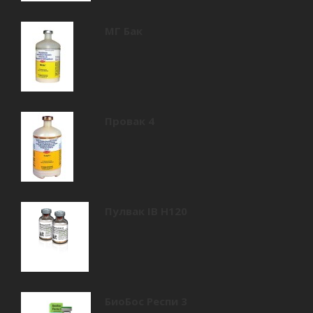
МГ Бак
Провак 4
Пулвак IB Н120
БиоБос Респи 3